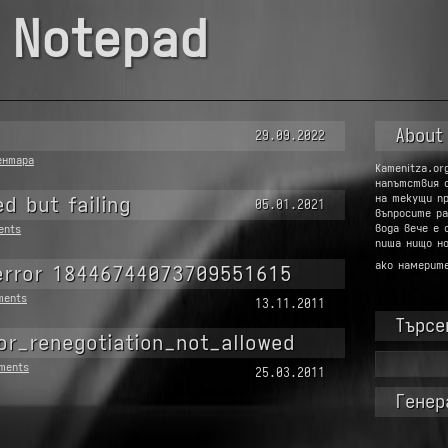
 Notepad
About
29.09.2022
ентара
Kamenitza.or
напътствия 
на текущи п
ed but failing
05.01.2021
въпросите ра
вода вече е 
ents
пиша нищо но
ако намерит
error 18446744073709551615
ments
13.11.2011
Търсе
or_renegotiation_not_allowed
Търсене
ments
25.03.2011
за:
Генер