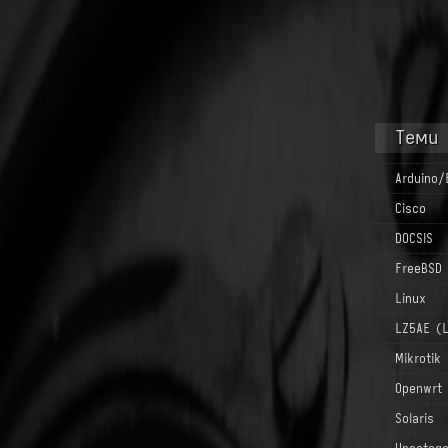
Теми
Arduino/
Cisco
DOCSIS
FreeBSD
Linux
LZ5AE (
Mikrotik
Openwrt
Solaris