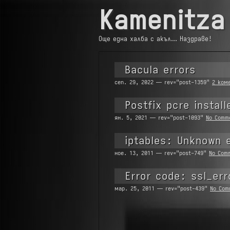
Kamenitza
Още една халба с акъл… Наздраве!
Bacula errors
сеп. 29, 2022 — rev="post-1359"
2 ком
Postfix pcre install
ян. 5, 2021 — rev="post-1093"
No Comm
iptables: Unknown 
ное. 13, 2011 — rev="post-749"
No Com
Error code: ssl_err
мар. 25, 2011 — rev="post-439"
No Com