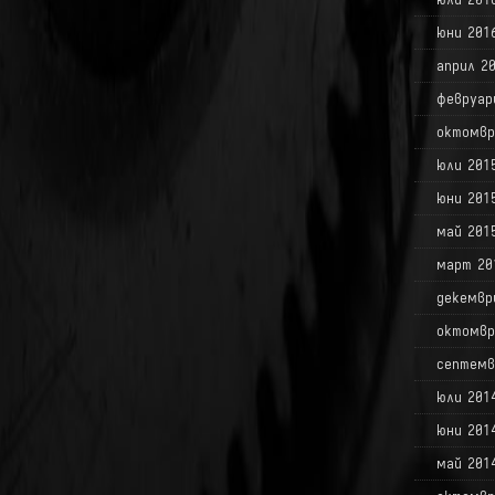
юни 201
април 2
февруар
октомвр
юли 201
юни 201
май 201
март 20
декемвр
октомвр
септемв
юли 201
юни 201
май 201