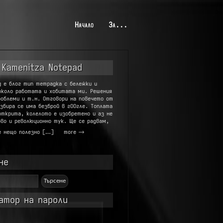
Начало
За...
 Kamenitza Notepad
g е блог тип тетрадка с бележки и
около работата и хобитата ми. Решения
роблеми и т.н. Отговори на повечето от
збира се има безброй в гООгле. Топлата
открита, колелото е изобретено и аз не
во и революционно тук. Ще се радвам,
е нещо полезно […]
more →
не
атор на пароли