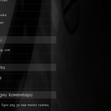
rized
ника
ън
и
log.com
ти
g
д
дни коментари
а
Един ред за още малко суапец