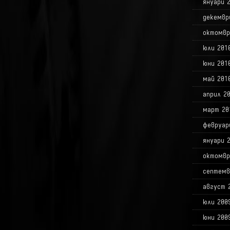
януари 
декемвр
октомвр
юли 201
юни 201
май 201
април 2
март 20
февруар
януари 
октомвр
септемв
август 
юли 200
юни 200