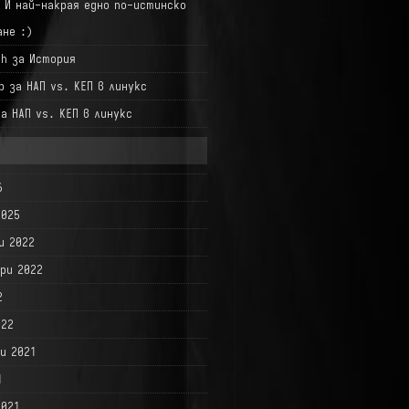
а
И най-накрая едно по-истинско
ане :)
hh
за
История
р
за
НАП vs. КЕП в линукс
за
НАП vs. КЕП в линукс
6
2025
и 2022
ри 2022
2
022
и 2021
1
2021