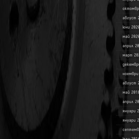
октомвр
август 
юни 202
май 202
април 2
март 20
декемвр
ноември
август 
май 201
април 2
януари 
януари 
септемв
юли 201