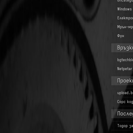
Uncatego
Windows
Електро
Мрън-мр
Фун
Връзк
bgtechb
Netpetar
Проек
upload.b
Сорс ко
После
Тодор
з