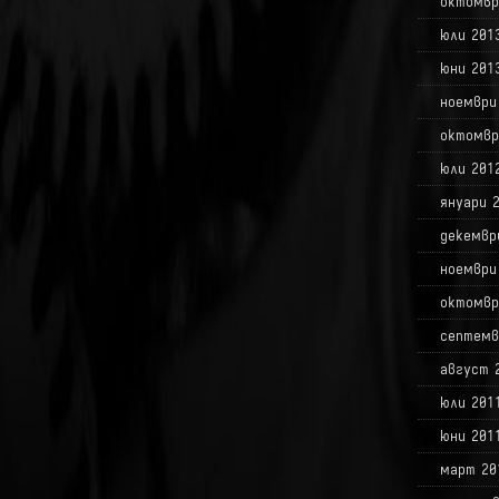
октомвр
юли 201
юни 201
ноември
октомвр
юли 201
януари 
декемвр
ноември
октомвр
септемв
август 
юли 201
юни 201
март 20