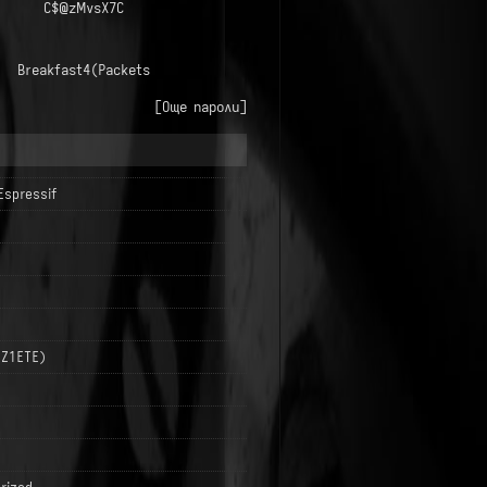
C$@zMvsX7C
Breakfast4(Packets
[Още пароли]
Espressif
LZ1ETE)