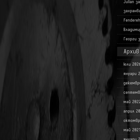
Julian
з
захранв
Fendere
Владими
Георги
Архив
юли 202
януари 
декемвр
септемв
май 202
април 2
октомвр
май 202
януари 