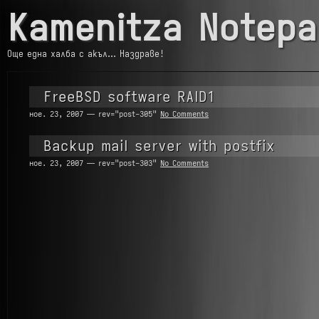
Kamenitza Notepa
Още една халба с акъл… Наздраве!
FreeBSD software RAID1
ное. 23, 2007 — rev="post-305"
No Comments
Backup mail server with postfix
ное. 23, 2007 — rev="post-303"
No Comments