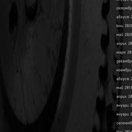
октомвр
август 
юни 202
май 202
април 2
март 20
декемвр
ноември
август 
май 201
април 2
януари 
януари 
септемв
юли 201