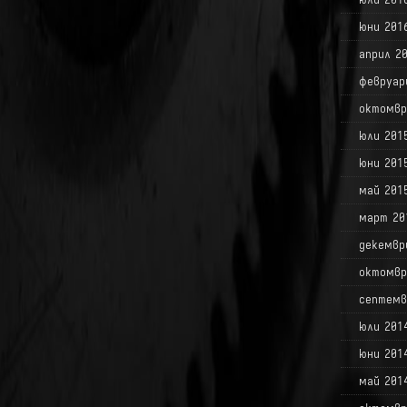
юни 201
април 2
февруар
октомвр
юли 201
юни 201
май 201
март 20
декемвр
октомвр
септемв
юли 201
юни 201
май 201