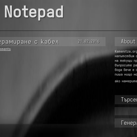
 Notepad
грамиране с кабел
About
21.02.2016
mments
Kamenitza.or
напътствия 
на текущи п
въпросите ра
вода вече е 
пиша нищо но
ако намерит
Търсе
Търсене
за:
Генер