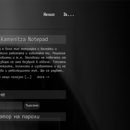
Начало
За...
 Kamenitza Notepad
g е блог тип тетрадка с бележки и
около работата и хобитата ми. Решения
роблеми и т.н. Отговори на повечето от
збира се има безброй в гООгле. Топлата
открита, колелото е изобретено и аз не
во и революционно тук. Ще се радвам,
е нещо полезно […]
more →
не
атор на пароли