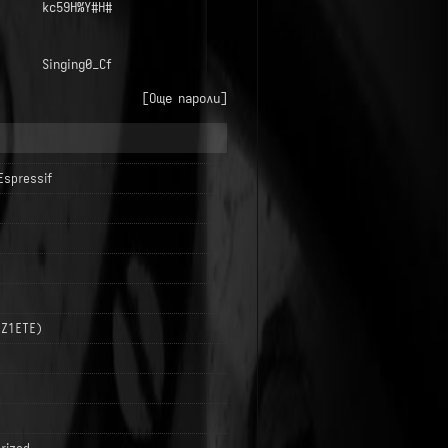
kc59H%Y#H#
Singing0_Cf
[Още пароли]
Espressif
LZ1ETE)