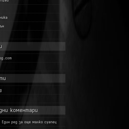
rized
ника
ън
и
log.com
ти
g
д
дни коментари
а
Един ред за още малко суапец