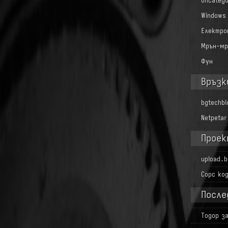
Uncatego
Windows
Електро
Мрън-мр
Фун
Връзк
bgtechb
Netpetar
Проек
upload.b
Сорс ко
После
Тодор
з