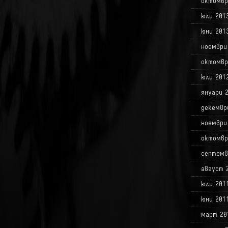
октомвр
юли 201
юни 201
ноември
октомвр
юли 201
януари 
декемвр
ноември
октомвр
септемв
август 
юли 201
юни 201
март 20