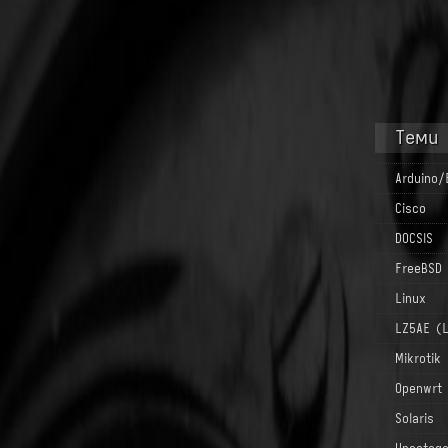
Теми
Arduino/
Cisco
DOCSIS
FreeBSD
Linux
LZ5AE (
Mikrotik
Openwrt
Solaris