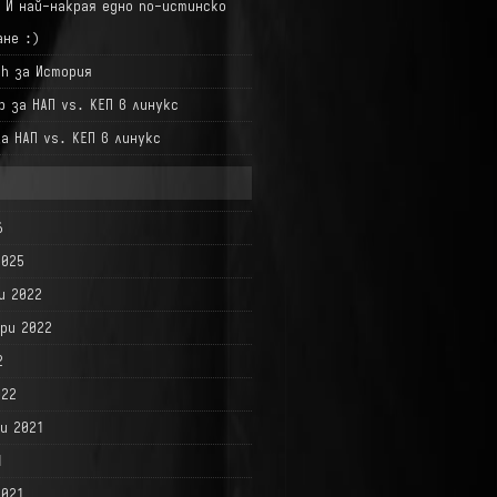
а
И най-накрая едно по-истинско
ане :)
hh
за
История
р
за
НАП vs. КЕП в линукс
за
НАП vs. КЕП в линукс
6
2025
и 2022
ри 2022
2
022
и 2021
1
2021