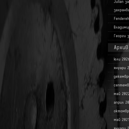
Julian
з
захранв
Fendere
Владими
Георги
Архив
юли 202
януари 
декемвр
септемв
май 202
април 2
октомвр
май 202
януари 