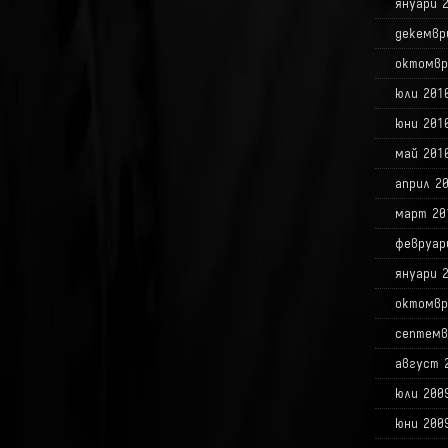
януари 
декемвр
октомвр
юли 201
юни 201
май 201
април 2
март 20
февруар
януари 
октомвр
септемв
август 
юли 200
юни 200