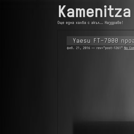
Kamenitza
Още една халба с акъл… Наздраве!
Yaesu FT-7900 про
фев. 21, 2016 — rev="post-1261"
No Co