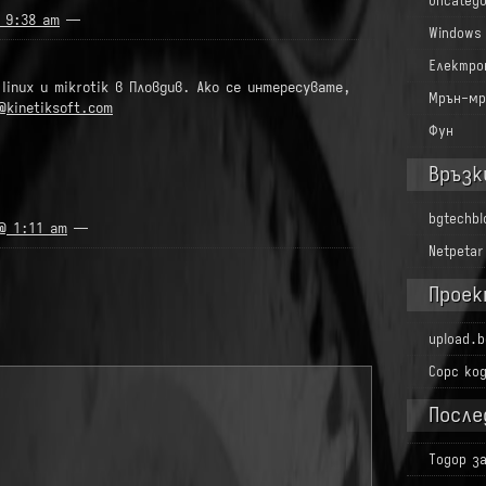
Uncatego
 9:38 am
—
Windows
Електро
linux и mikrotik в Пловдив. Ако се интересувате,
Мрън-мр
@kinetiksoft.com
Фун
Връзк
bgtechb
@ 1:11 am
—
Netpetar
Проек
upload.b
Сорс ко
После
Тодор
з