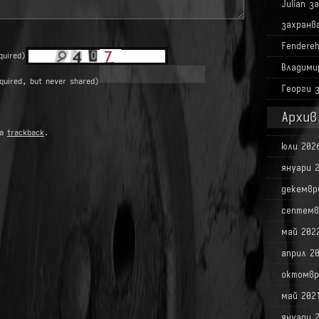
Julian
з
захранв
Fendere
quired)
Владими
quired, but never shared)
Георги
Архив
ia
trackback
.
юли 202
януари 
декемвр
септемв
май 202
април 2
октомвр
май 202
януари 