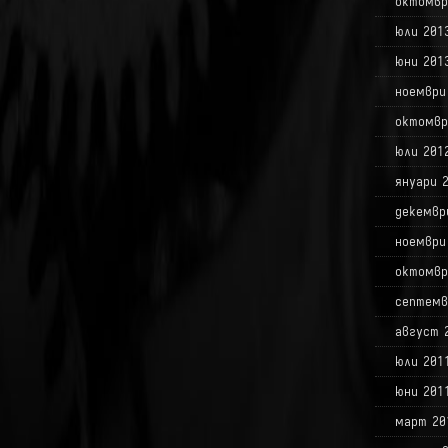
октомвр
юли 201
юни 201
ноември
октомвр
юли 201
януари 
декемвр
ноември
октомвр
септемв
август 
юли 201
юни 201
март 20