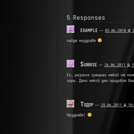
5 Responses
example
—
03.06.2010 @ 
хайде наздраве
Sunrise
—
26.06.2011 @ 1
Ех, разгеле срещнах някой от мо
хора. Дано някой ден придобия в
Тодор
—
29.06.2011 @ 10
Наздраве!