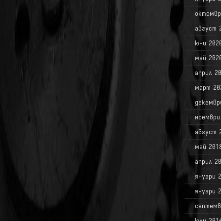
октомвр
август 
юни 202
май 202
април 2
март 20
декемвр
ноември
август 
май 201
април 2
януари 
януари 
септемв
юли 201