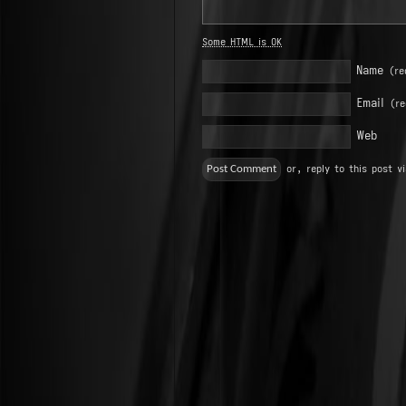
Some HTML is OK
Name
(re
Email
(re
Web
or, reply to this post v