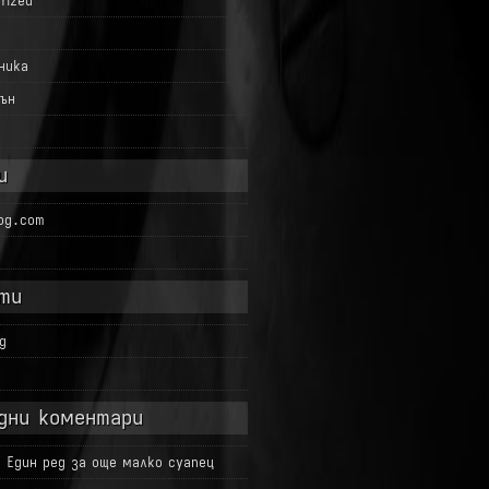
rized
ника
ън
и
log.com
ти
g
д
дни коментари
а
Един ред за още малко суапец