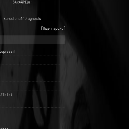
SAx4%PEju!
Barcelona6^Diagnosis
[Още пароли]
Espressif
LZ1ETE)