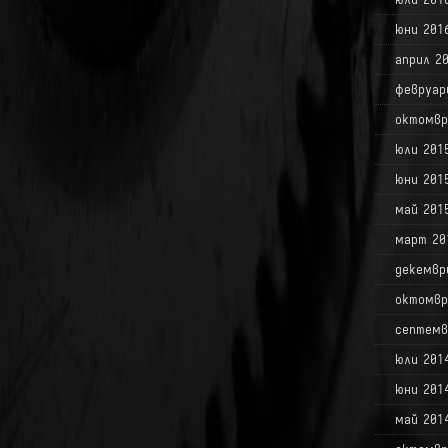
юни 201
април 2
февруар
октомвр
юли 201
юни 201
май 201
март 20
декемвр
октомвр
септемв
юли 201
юни 201
май 201