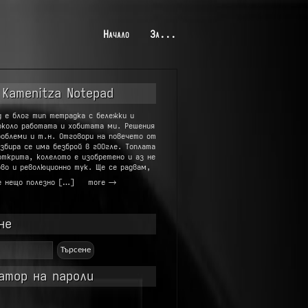
Начало
За...
 Kamenitza Notepad
g е блог тип тетрадка с бележки и
около работата и хобитата ми. Решения
роблеми и т.н. Отговори на повечето от
збира се има безброй в гООгле. Топлата
открита, колелото е изобретено и аз не
во и революционно тук. Ще се радвам,
е нещо полезно […]
more →
не
атор на пароли