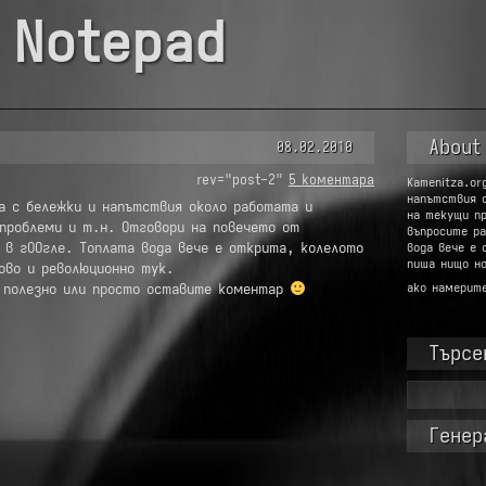
 Notepad
About
08.02.2010
rev="post-2"
5 коментара
Kamenitza.or
напътствия 
 с бележки и напътствия около работата и
на текущи п
проблеми и т.н. Отговори на повечето от
въпросите ра
 в гООгле. Топлата вода вече е открита, колелото
вода вече е 
пиша нищо но
ово и революционно тук.
 полезно или просто оставите коментар
ако намерит
Търсе
Търсене
за:
Генер