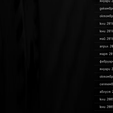
януари 
декемвр
октомвр
юли 201
юни 201
май 201
април 2
март 20
февруар
януари 
октомвр
септемв
август 
юли 200
юни 200