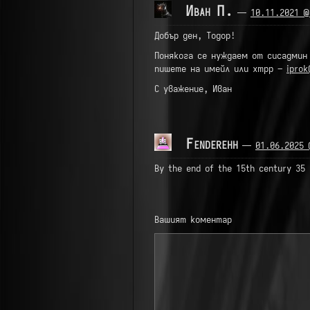
Иван П.
—
10.11.2021 @
Добър ден, Тодор!
Понякога се нуждаем от сисадмин 
пишете на имейл или xmpp –
iprok
С уважение, Иван
Fenderehh
—
01.06.2025 
By the end of the 15th century 35
Вашият коментар