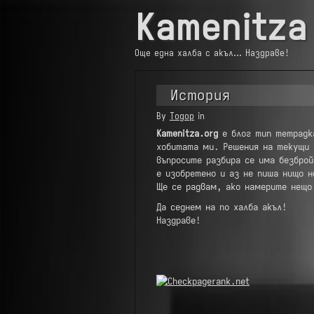
Kamenitza
Още една халба с акъл… Наздраве!
История
By
Тодор
in
Kamenitza.org
е блог тип тетрадка
хобитата ми. Решения на текущи 
въпросите разбира се има безброй
е изобретено и аз не пиша нищо н
Ще се радвам, ако намерите нещо
Да седнем на по халба акъл!
Наздраве!