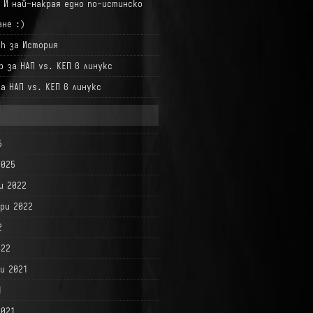
а
И най-накрая едно по-истинско
ане :)
hh
за
История
р
за
НАП vs. КЕП в линукс
за
НАП vs. КЕП в линукс
6
2025
и 2022
ри 2022
2
022
и 2021
1
2021