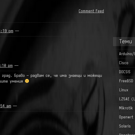
Comment Feed
3:19 pm
—
Теми
Arduino/
Cisco
:10 pm
—
DOCSIS
я град. Браво – радвам се, че има знаещи и можещи
ашите умения
FreeBSD
Linux
LZ5AE (
:54 am
—
Mikrotik
Openwrt
Solaris