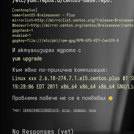
/etc/yum.repos.d/CentOS-Base.repo:
[centosplus]

name=CentOS-$releasever - Plus

mirrorlist=http://mirrorlist.centos.org/?release=$releasev
#baseurl=http://mirror.centos.org/centos/$releasever/cento
gpgcheck=1

enabled=1

gpgkey=file:///etc/pki/rpm-gpg/RPM-GPG-KEY-CentOS-5
И актуализирах ядрото с
yum upgrade
Към явно по-прилична компилация:
Linux xxx 2.6.18-274.7.1.el5.centos.plus #1 S
19:28:06 EDT 2011 x86_64 x86_64 x86_64 GNU/Li
Проблема повече не се е появявал
Tags:
18446744073709551615
,
error
,
iptables
,
linux
No Responses (yet)