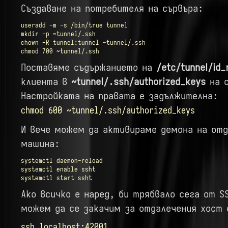
Създаване на потребителя на сървъра:
useradd -m -s /bin/true tunnel

mkdir -p ~tunnel/.ssh

chown -R tunnel:tunnel ~tunnel/.ssh

chmod 700 ~tunnel/.ssh
Поставяме съдържанието на
/etc/tunnel/id_
клиента в
~tunnel/.ssh/authorized_keys
на с
Настройката на правата е задължителна:
chmod 600 ~tunnel/.ssh/authorized_keys
И вече можем да активираме демона на от
машина:
systemctl daemon-reload

systemctl enable ssht

systemctl start ssht
Ако всичко е наред, би трябвало сега от S
можем да се закачим за отдалечения хост 
ssh localhost:42001