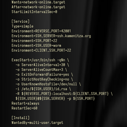
Wants=network-online.target

After=network-online.target

StartLimitIntervalSec=0

[Service]

Type=simple

Environment=REVERSE_PORT=42001

Environment=SSH_SERVER=ssh.kamenitza.org

Environment=SSH_PORT=22

Environment=SSH_USER=worm

Environment=CLIENT_SSH_PORT=22

ExecStart=/usr/bin/ssh -qNn \

  -o ServerAliveInterval=30 \

  -o ServerAliveCountMax=3 \

  -o ExitOnForwardFailure=yes \

  -o StrictHostKeyChecking=no \

  -o UserKnownHostsFile=/dev/null \

  -i /etc/${SSH_USER}/id_rsa \

  -R ${REVERSE_PORT}:localhost:${CLIENT_SSH_PORT} \

  ${SSH_USER}@${SSH_SERVER} -p ${SSH_PORT}

Restart=always

RestartSec=60

[Install]

WantedBy=multi-user.target