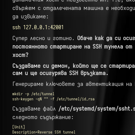
свържем с отдалечената машина е необходи
да извикаме:
ssh 127.0.0.1:42001
Супер лесно и готино.
Обаче как да си оси
постоянното стартиране на SSH тунела от
хост?
Създаваме си демон, който ще се стартир
сам и ще осигурява SSH връзката.
Генерираме ключовете за автентикация на 
mkdir -p /etc/tunnel

ssh-keygen -qN "" -f /etc/tunnel/id_rsa
Създаваме файл
/etc/systemd/system/ssht.s
следното съдържание:
[Unit]

Description=Reverse SSH tunnel
