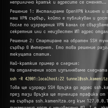
неприлично кратък и адресите се сменят…
Решение 1: Инсталираме OpenVPN клиент и 
наш VPN сървър, който е публикуван и дос
После по изградения VPN канал се свързвам
секретния или с неизвестен ИП адрес отда
Решение 2: Стартиране на обратен SSH тун
сървър в Интернет. Ето това решение разг
текущата статия.
Най-краткия пример е следния:
На отдалечения хост изпълняваме следната
ssh -R 42001:localhost:22 tunnel@ssh.kamenitz
Това ще изгради SSH връзка до адрес ssh.ka
през тази връзка ще тунелира трафика от 
на сървъра ssh.kamenitza.org към 127.0.0.
динамичния хост с неизвестно ИП. Т.е, ако