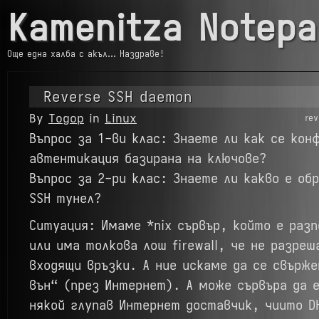
Kamenitza Notepa
Още една халба с акъл… Наздраве!
Reverse SSH daemon
By
Тодор
in
Linux
re
Въпрос за 1-ви клас: Знаете ли как се кон
автентикация базирана на ключове?
Въпрос за 2-ри клас: Знаете ли какво е об
SSH тунел?
Ситуация: Имаме *nix сървър, който е разп
или има толкова лош firewall, че не разреш
входящи връзки. А ние искаме да се свърже
вън“ (през Интернет). А може сървъра да 
някой глупав Интернет доставчик, чиито DH