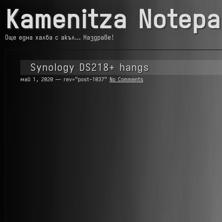
Kamenitza Notepa
Още една халба с акъл… Наздраве!
Synology DS218+ hangs
май 1, 2020 — rev="post-1037"
No Comments