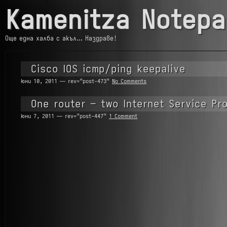
Kamenitza Notepa
Още една халба с акъл… Наздраве!
Cisco IOS icmp/ping keepalive
юни 10, 2011 — rev="post-473"
No Comments
One router – two Internet Service Pr
юни 7, 2011 — rev="post-447"
1 Comment