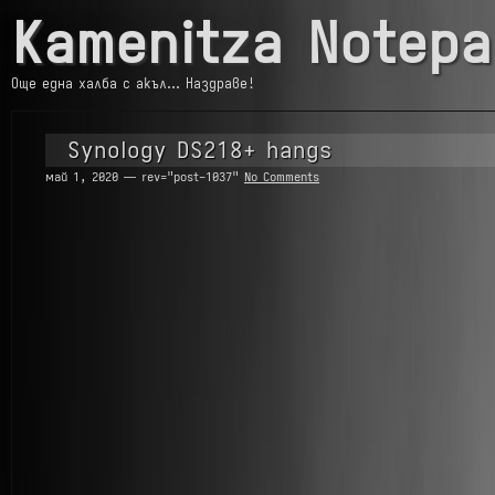
Kamenitza Notepa
Още една халба с акъл… Наздраве!
Synology DS218+ hangs
май 1, 2020 — rev="post-1037"
No Comments