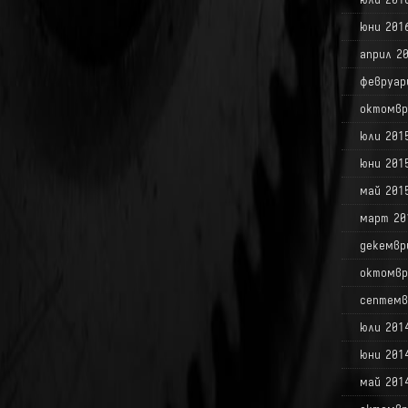
юни 201
април 2
февруар
октомвр
юли 201
юни 201
май 201
март 20
декемвр
октомвр
септемв
юли 201
юни 201
май 201