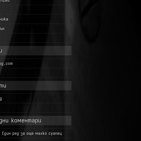
rized
ника
ън
и
log.com
ти
g
д
дни коментари
а
Един ред за още малко суапец