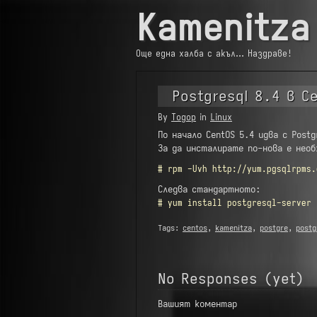
Kamenitza
Още една халба с акъл… Наздраве!
Postgresql 8.4 в C
By
Тодор
in
Linux
По начало CentOS 5.4 идва с Postg
За да инсталирате по-нова е нео
# rpm -Uvh http://yum.pgsqlrpms.
Следва стандартното:
# yum install postgresql-server
Tags:
centos
,
kamenitza
,
postgre
,
postg
No Responses (yet)
Вашият коментар