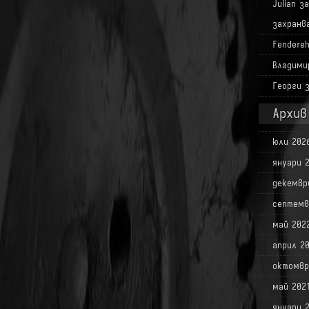
Julian
з
захранв
Fendere
Владими
Георги
Архив
юли 202
януари 
декемвр
септемв
май 202
април 2
октомвр
май 202
януари 