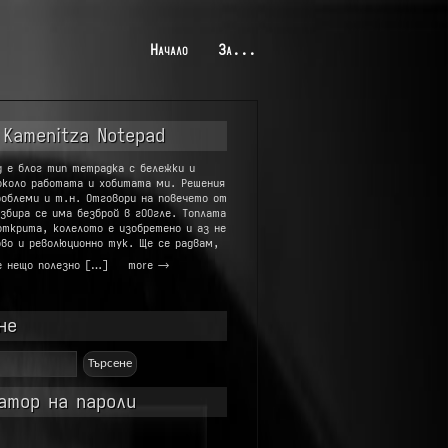
Начало
За...
 Kamenitza Notepad
g е блог тип тетрадка с бележки и
около работата и хобитата ми. Решения
роблеми и т.н. Отговори на повечето от
збира се има безброй в гООгле. Топлата
открита, колелото е изобретено и аз не
во и революционно тук. Ще се радвам,
е нещо полезно […]
more →
не
атор на пароли