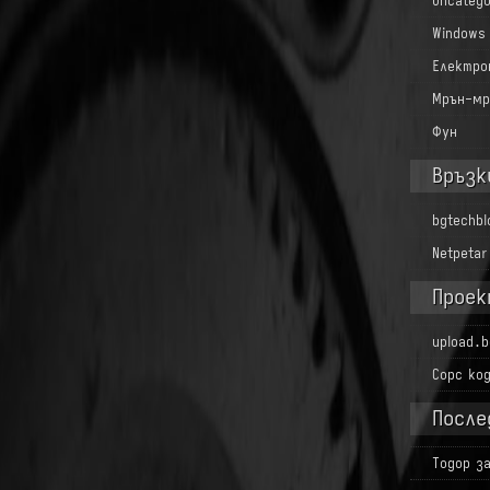
Uncatego
Windows
Електро
Мрън-мр
Фун
Връзк
bgtechb
Netpetar
Проек
upload.b
Сорс ко
После
Тодор
з