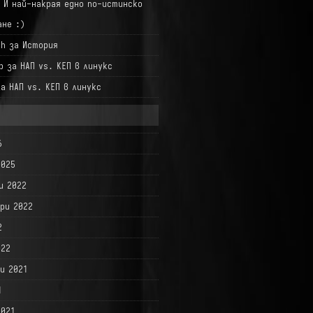
а
И най-накрая едно по-истинско
ане :)
hh
за
История
р
за
НАП vs. КЕП в линукс
за
НАП vs. КЕП в линукс
6
2025
и 2022
ри 2022
2
022
и 2021
1
2021