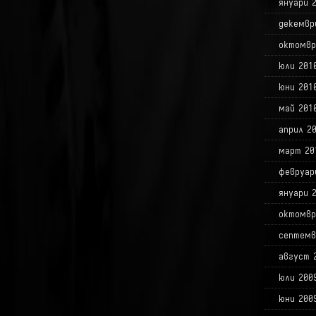
януари 
декемвр
октомвр
юли 201
юни 201
май 201
април 2
март 20
февруар
януари 
октомвр
септемв
август 
юли 200
юни 200