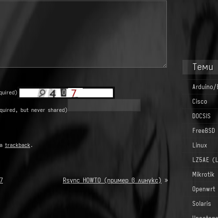
Теми
Arduino/
quired)
Cisco
quired, but never shared)
DOCSIS
FreeBSD
ia
trackback
.
Linux
LZ5AE (
Mikrotik
7
Rsync HOWTO (пример в линукс)
»
Openwrt
Solaris