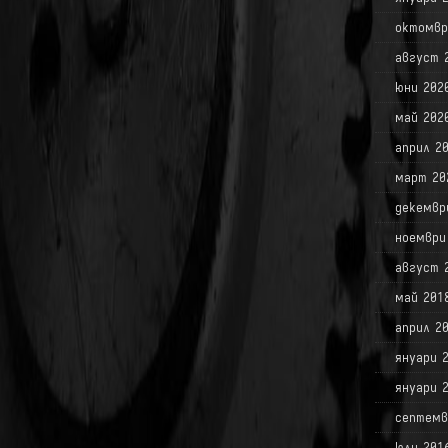
октомвр
август 
юни 202
май 202
април 2
март 20
декемвр
ноември
август 
май 201
април 2
януари 
януари 
септемв
юли 201