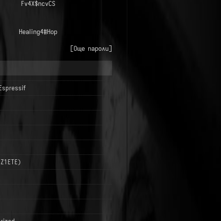
Fv4X$ncvCS
Healing4#Hop
[Още пароли]
Espressif
LZ1ETE)