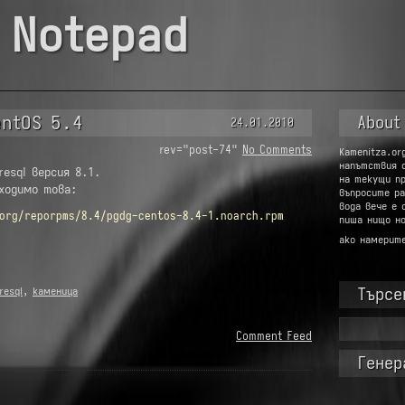
 Notepad
entOS 5.4
About
24.01.2010
rev="post-74"
No Comments
Kamenitza.or
напътствия 
resql версия 8.1.
на текущи п
бходимо това:
въпросите ра
вода вече е 
org/reporpms/8.4/pgdg-centos-8.4-1.noarch.rpm
пиша нищо но
ако намерит
Търсе
resql
,
каменица
Търсене
Comment Feed
за:
Генер