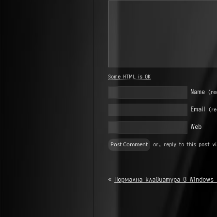
Some HTML is OK
Name
(re
Email
(re
Web
or, reply to this post v
«
Нормална клавиатура в Windows 