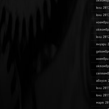
октомвр
юли 201
юни 201
ноември
октомвр
юли 201
януари 
декемвр
ноември
октомвр
септемв
август 
юли 201
юни 201
март 20