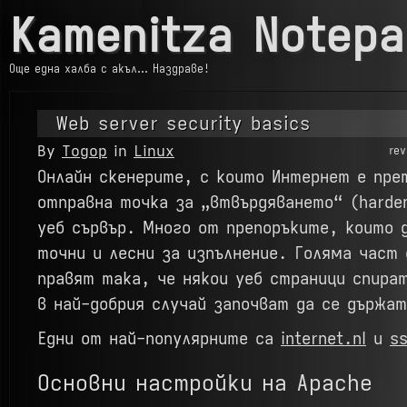
Kamenitza Notepa
Още една халба с акъл… Наздраве!
Web server security basics
By
Тодор
in
Linux
re
Онлайн скенерите, с които Интернет е пре
отправна точка за „втвърдяването“ (harden
уеб сървър. Много от препоръките, които 
точни и лесни за изпълнение. Голяма част
правят така, че някои уеб страници спира
в най-добрия случай започват да се държа
Едни от най-популярните са
internet.nl
и
ss
Основни настройки на Apache