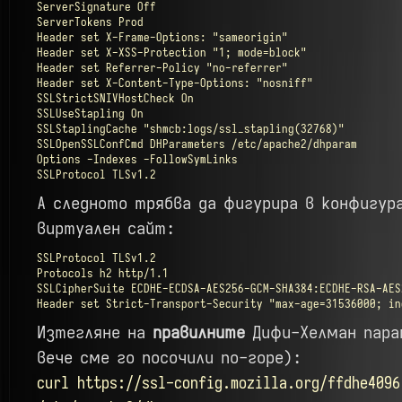
ServerSignature Off

ServerTokens Prod

Header set X-Frame-Options: "sameorigin"

Header set X-XSS-Protection "1; mode=block"

Header set Referrer-Policy "no-referrer"

Header set X-Content-Type-Options: "nosniff"

SSLStrictSNIVHostCheck On

SSLUseStapling On

SSLStaplingCache "shmcb:logs/ssl_stapling(32768)"

SSLOpenSSLConfCmd DHParameters /etc/apache2/dhparam

Options -Indexes -FollowSymLinks

SSLProtocol TLSv1.2
А следното трябва да фигурира в конфигур
виртуален сайт:
SSLProtocol TLSv1.2

Protocols h2 http/1.1

SSLCipherSuite ECDHE-ECDSA-AES256-GCM-SHA384:ECDHE-RSA-AES
Header set Strict-Transport-Security "max-age=31536000; in
Изтегляне на
правилните
Дифи-Хелман пара
вече сме го посочили по-горе):
curl https://ssl-config.mozilla.org/ffdhe4096