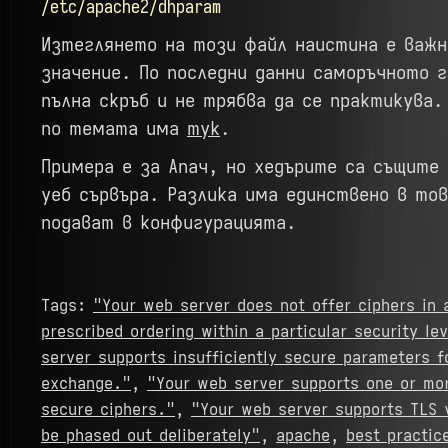
/etc/apache2/dhparam
Изтеглянето на този файл наистина е важн
значение. По последни данни саморъчното г
пълна скръб и не трябва да се практикува.
по темата има
тук
.
Примера е за Апач, но хедърите са същите 
уеб сървъра. Разлика има единствено в тов
подават в конфигурацията.
Tags:
"Your web server does not offer ciphers in 
prescribed ordering within a particular security lev
server supports insufficiently secure parameters f
exchange."
,
"Your web server supports one or mor
secure ciphers."
,
"Your web server supports TLS 
be phased out deliberately"
,
apache
,
best practic