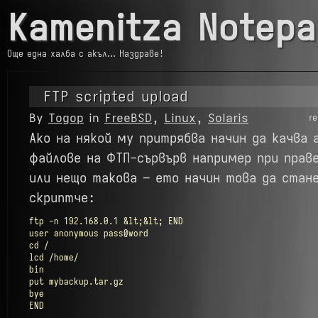
Kamenitza Notepa
Още една халба с акъл… Наздраве!
FTP scripted upload
By
Тодор
in
FreeBSD
,
Linux
,
Solaris
r
Ако на някой му притрябва начин да качва
файлове на ФТП-сървърв например при прав
или нещо такова – ето начин това да стан
скриптче:
ftp -n 192.168.0.1 &lt;&lt; END

user anonymous pass@word

cd /

lcd /home/

bin

put mybackup.tar.gz

bye

END