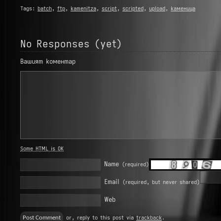
Tags:
batch
,
ftp
,
kamenitza
,
script
,
scripted
,
upload
,
каменица
No Responses (yet)
Вашият коментар
Some HTML is OK
Name
(required)
Email
(required, but never shared)
Web
or, reply to this post via
trackback
.