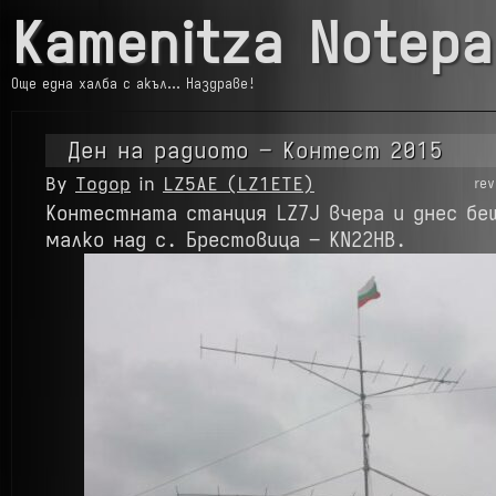
Kamenitza Notepa
Още една халба с акъл… Наздраве!
Ден на радиото – Контест 2015
By
Тодор
in
LZ5AE (LZ1ETE)
re
Контестната станция LZ7J вчера и днес бе
малко над с. Брестовица – KN22HB.