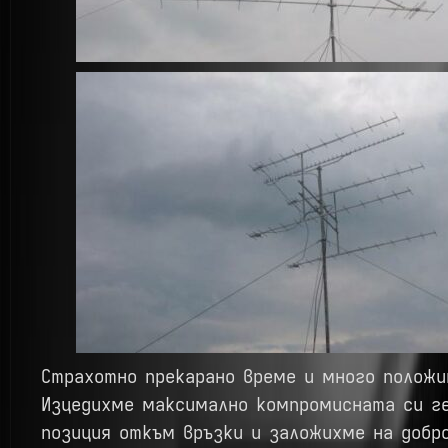
Страхотно прекарано време и много положи
Изцедихме максимално компромисната си г
позиция откъм връзки и заложихме на добр