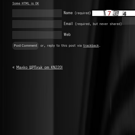
Some HTML is OK
Name
(required)
Email
(required, but never shared)
Web
or, reply to this post via
trackback
.
«
Малко ЩРПлък от KN22OI