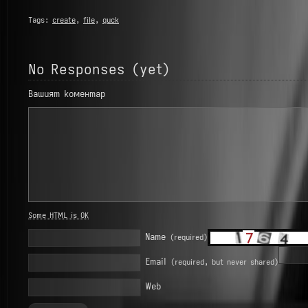
Tags:
create
,
file
,
quck
No Responses (yet)
Вашият коментар
Some HTML is OK
Name
(required)
Email
(required, but never shared)
Web