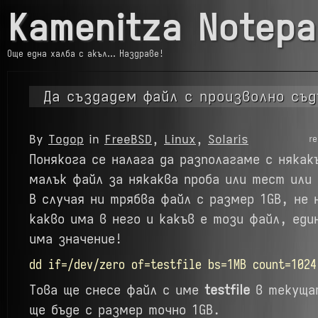
Kamenitza Notepa
Още една халба с акъл… Наздраве!
Да създадем файл с произволно съ
By
Тодор
in
FreeBSD
,
Linux
,
Solaris
r
Понякога се налага да разполагаме с някак
малък файл за някаква проба или тест или 
В случая ни трябва файл с размер 1GB, не 
какво има в него и какъв е този файл, еди
има значение!
dd if=/dev/zero of=testfile bs=1MB count=1024
Това ще снесе файл с име
testfile
в текуща
ще бъде с размер точно 1GB.