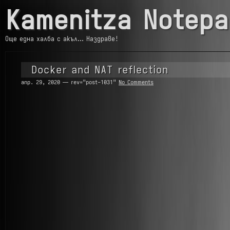
Kamenitza Notepa
Още една халба с акъл… Наздраве!
Docker and NAT reflection
апр. 29, 2020 — rev="post-1031"
No Comments