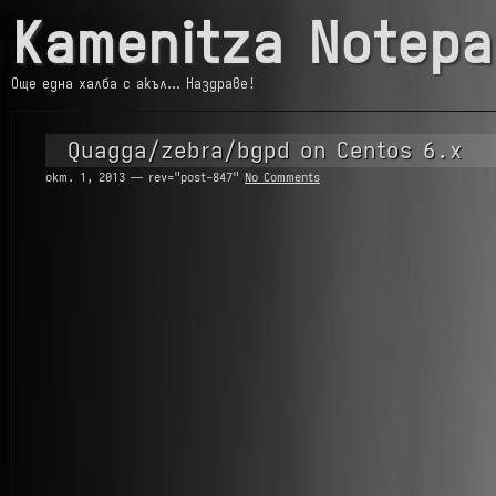
Kamenitza Notepa
Още една халба с акъл… Наздраве!
Quagga/zebra/bgpd on Centos 6.x
окт. 1, 2013 — rev="post-847"
No Comments