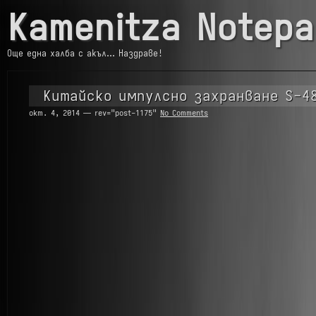
Kamenitza Notepa
Още една халба с акъл… Наздраве!
Китайско импулсно захранване S-4
окт. 4, 2014 — rev="post-1175"
No Comments