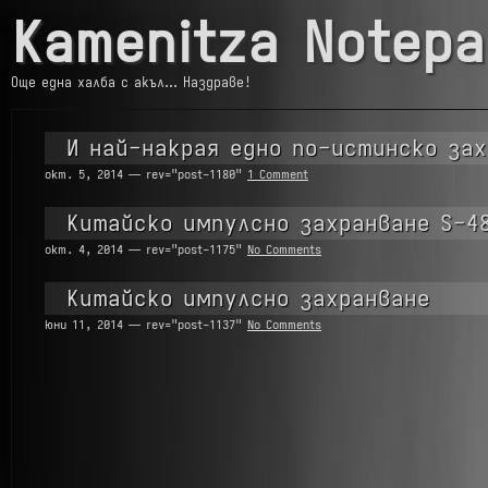
Kamenitza Notepa
Още една халба с акъл… Наздраве!
И най-накрая едно по-истинско зах
окт. 5, 2014 — rev="post-1180"
1 Comment
Китайско импулсно захранване S-4
окт. 4, 2014 — rev="post-1175"
No Comments
Китайско импулсно захранване
юни 11, 2014 — rev="post-1137"
No Comments