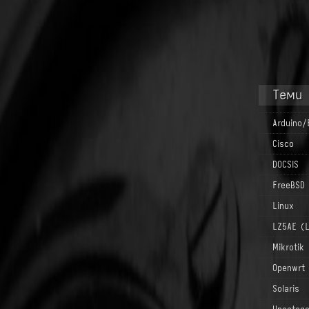
Теми
Arduino/
Cisco
DOCSIS
FreeBSD
Linux
LZ5AE (
Mikrotik
Openwrt
Solaris