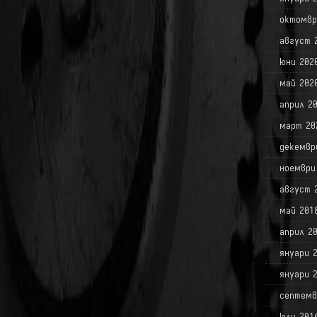
октомвр
август 
юни 202
май 202
април 2
март 20
декемвр
ноември
август 
май 201
април 2
януари 
януари 
септемв
юли 201