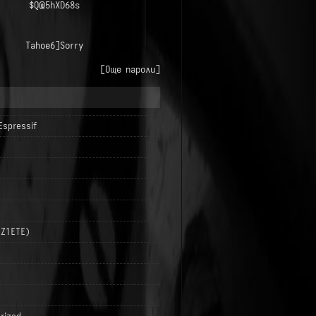
$Q@5hXD68s
Tahoe6]Sorry
[Още пароли]
Espressif
LZ1ETE)