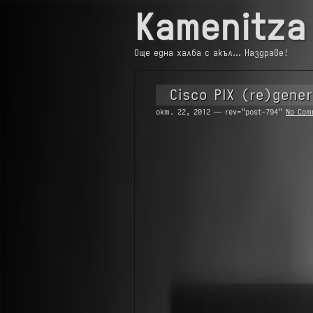
Kamenitza
Още една халба с акъл… Наздраве!
Cisco PIX (re)gener
окт. 22, 2012 — rev="post-794"
No Com