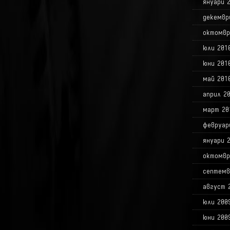
януари 
декемвр
октомвр
юли 201
юни 201
май 201
април 2
март 20
февруар
януари 
октомвр
септемв
август 
юли 200
юни 200