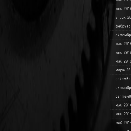
юни 201
април 2
февруар
октомвр
юли 201
юни 201
май 201
март 20
декемвр
октомвр
септемв
юли 201
юни 201
май 201