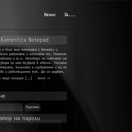
Начало
За...
 Kamenitza Notepad
g е блог тип тетрадка с бележки и
около работата и хобитата ми. Решения
роблеми и т.н. Отговори на повечето от
збира се има безброй в гООгле. Топлата
открита, колелото е изобретено и аз не
во и революционно тук. Ще се радвам,
е нещо полезно […]
more →
не
атор на пароли