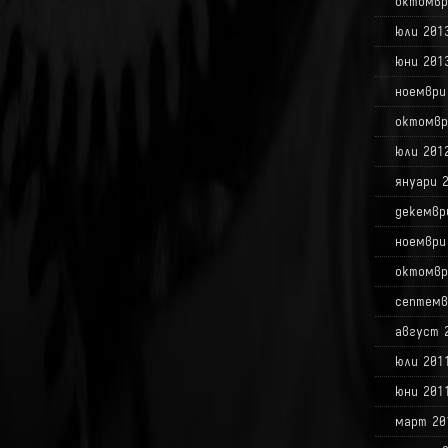
октомвр
юли 201
юни 201
ноември
октомвр
юли 201
януари 
декемвр
ноември
октомвр
септемв
август 
юли 201
юни 201
март 20