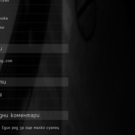
rized
ника
ън
и
log.com
ти
g
д
дни коментари
а
Един ред за още малко суапец