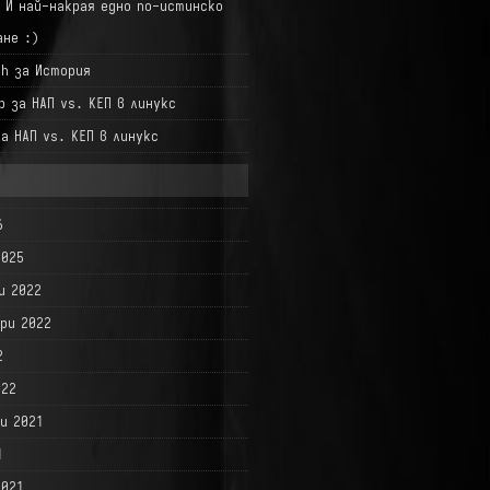
а
И най-накрая едно по-истинско
ане :)
hh
за
История
р
за
НАП vs. КЕП в линукс
за
НАП vs. КЕП в линукс
6
2025
и 2022
ри 2022
2
022
и 2021
1
2021