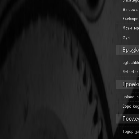
Uncatego
Windows
Електро
Мрън-мр
Фун
Връзк
bgtechb
Netpetar
Проек
upload.b
Сорс ко
После
Тодор
з