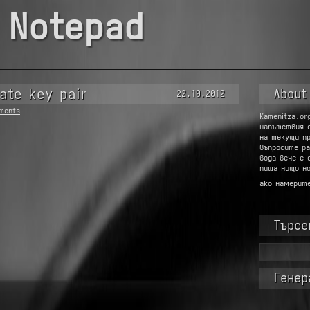
 Notepad
ate key pair
About
22.10.2012
ments
Kamenitza.or
напътствия 
на текущи п
въпросите ра
вода вече е 
пиша нищо но
ако намерит
Търсе
Търсене
за:
Генер