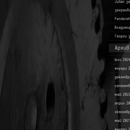
Julian
з
захранв
Fendere
Владими
Георги
Архив
юли 202
януари 
декемвр
септемв
май 202
април 2
октомвр
май 202
януари 