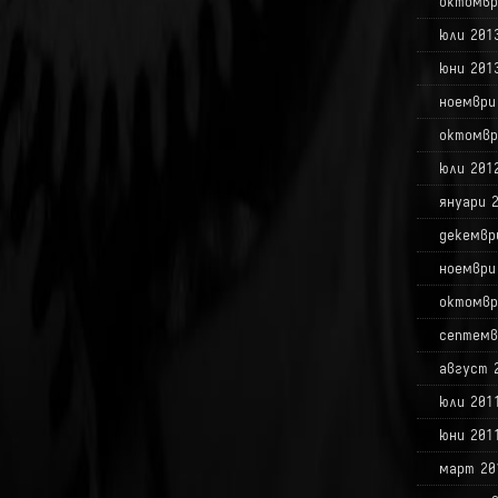
октомвр
юли 201
юни 201
ноември
октомвр
юли 201
януари 
декемвр
ноември
октомвр
септемв
август 
юли 201
юни 201
март 20