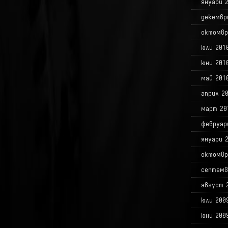
януари 
декемвр
октомвр
юли 201
юни 201
май 201
април 2
март 20
февруар
януари 
октомвр
септемв
август 
юли 200
юни 200