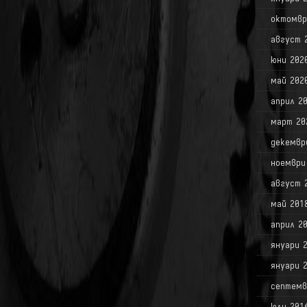
октомвр
август 
юни 202
май 202
април 2
март 20
декемвр
ноември
август 
май 201
април 2
януари 
януари 
септемв
юли 201