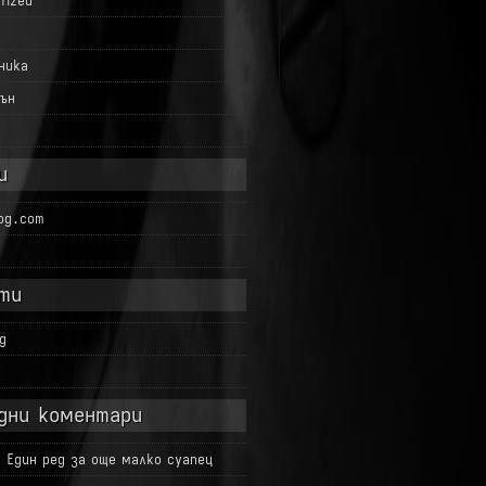
rized
ника
ън
и
log.com
ти
g
д
дни коментари
а
Един ред за още малко суапец