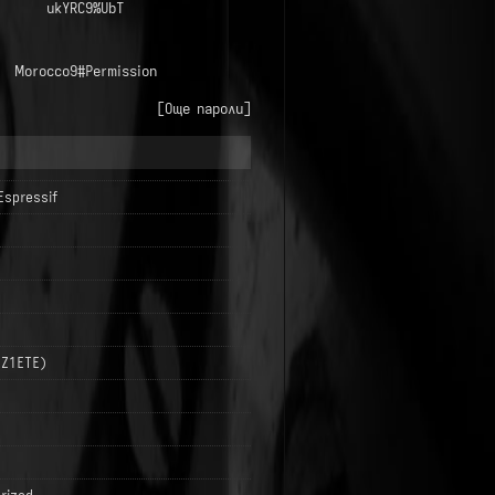
ukYRC9%UbT
Morocco9#Permission
[Още пароли]
Espressif
LZ1ETE)