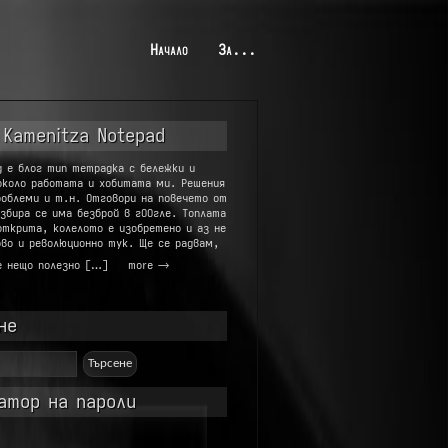
Начало
За...
 Kamenitza Notepad
g е блог тип тетрадка с бележки и
около работата и хобитата ми. Решения
роблеми и т.н. Отговори на повечето от
збира се има безброй в гООгле. Топлата
открита, колелото е изобретено и аз не
во и революционно тук. Ще се радвам,
е нещо полезно […]
more →
не
атор на пароли