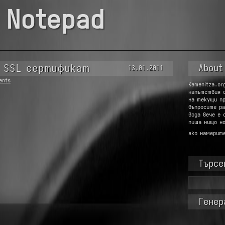
 Notepad
н SSL сертификат
About
13.01.2011
ents
Kamenitza.or
напътствия 
на текущи п
въпросите ра
вода вече е 
пиша нищо но
ако намерит
Търсе
Търсене
за:
Генер