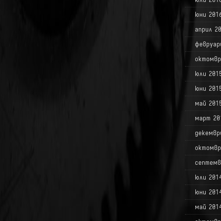
юни 201
април 2
февруар
октомвр
юли 201
юни 201
май 201
март 20
декемвр
октомвр
септемв
юли 201
юни 201
май 201