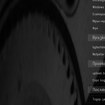
Uncatego
Windows
Електро
Мрън-мр
Фун
Връзк
bgtechb
Netpetar
Проек
upload.b
Сорс ко
После
Тодор
з