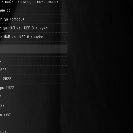
а
И най-накрая едно по-истинско
ане :)
hh
за
История
р
за
НАП vs. КЕП в линукс
за
НАП vs. КЕП в линукс
6
2025
и 2022
ри 2022
2
022
и 2021
1
2021