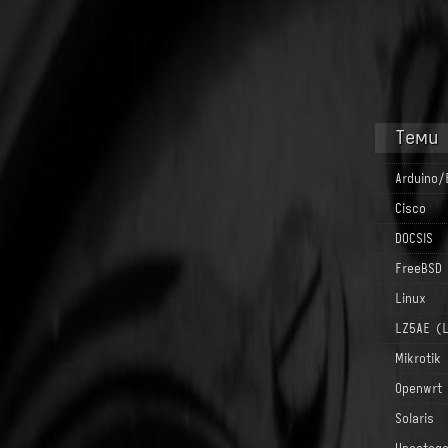
Теми
Arduino/
Cisco
DOCSIS
FreeBSD
Linux
LZ5AE (
Mikrotik
Openwrt
Solaris