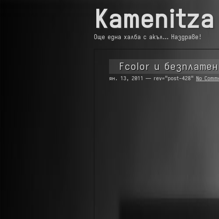
Kamenitza
Още една халба с акъл… Наздраве!
Fcolor и безплате
ян. 13, 2011 — rev="post-428"
No Comm