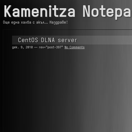
Kamenitza Notepa
Още една халба с акъл… Наздраве!
CentOS DLNA server
дек. 9, 2010 — rev="post-397"
No Comments