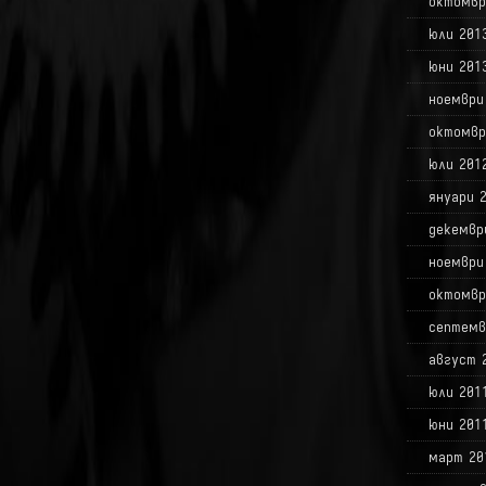
октомвр
юли 201
юни 201
ноември
октомвр
юли 201
януари 
декемвр
ноември
октомвр
септемв
август 
юли 201
юни 201
март 20