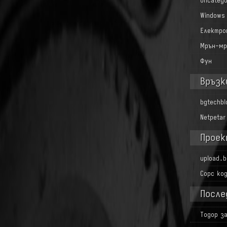
Uncatego
Windows
Електро
Мрън-мр
Фун
Връзк
bgtechb
Netpetar
Проек
upload.b
Сорс ко
После
Тодор
з