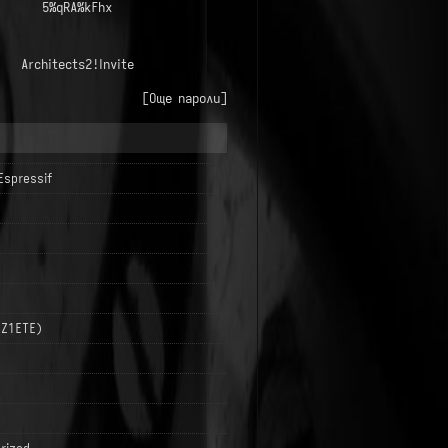
5%qRA%kFhx
Architects2!Invite
[Още пароли]
Espressif
LZ1ETE)