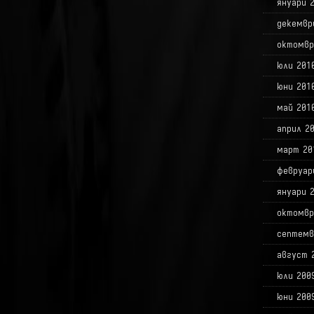
януари 
декемвр
октомвр
юли 201
юни 201
май 201
април 2
март 20
февруар
януари 
октомвр
септемв
август 
юли 200
юни 200