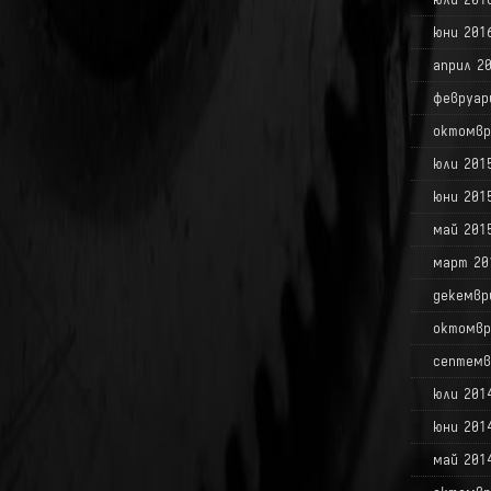
юни 201
април 2
февруар
октомвр
юли 201
юни 201
май 201
март 20
декемвр
октомвр
септемв
юли 201
юни 201
май 201