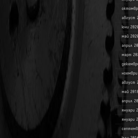
октомвр
август 
юни 202
май 202
април 2
март 20
декемвр
ноември
август 
май 201
април 2
януари 
януари 
септемв
юли 201