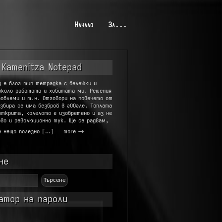
Начало
За...
 Kamenitza Notepad
g е блог тип тетрадка с бележки и
около работата и хобитата ми. Решения
роблеми и т.н. Отговори на повечето от
збира се има безброй в гООгле. Топлата
открита, колелото е изобретено и аз не
во и революционно тук. Ще се радвам,
е нещо полезно […]
more →
не
атор на пароли