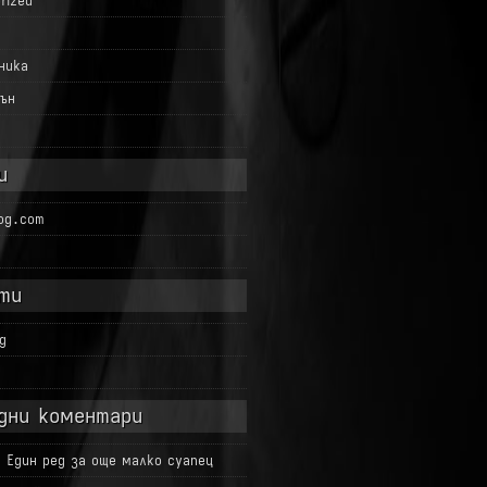
rized
ника
ън
и
log.com
ти
g
д
дни коментари
а
Един ред за още малко суапец