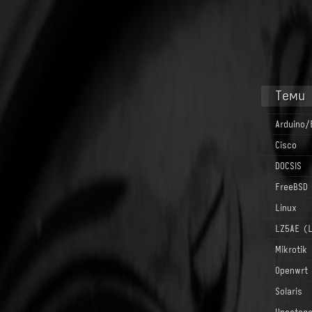
Теми
Arduino/
Cisco
DOCSIS
FreeBSD
Linux
LZ5AE (
Mikrotik
Openwrt
Solaris