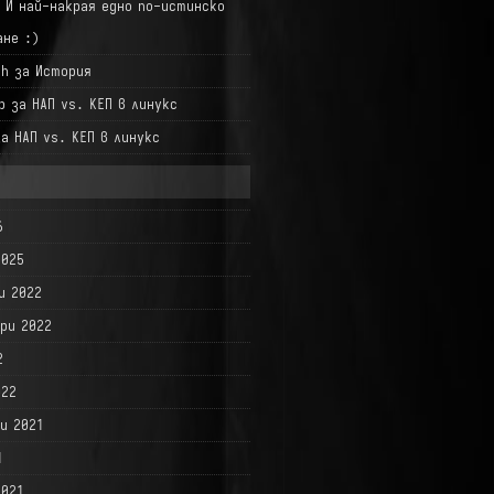
а
И най-накрая едно по-истинско
ане :)
hh
за
История
р
за
НАП vs. КЕП в линукс
за
НАП vs. КЕП в линукс
6
2025
и 2022
ри 2022
2
022
и 2021
1
2021