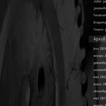
Julian
з
захранв
Fendere
Владими
Георги
Архив
юли 202
януари 
декемвр
септемв
май 202
април 2
октомвр
май 202
януари 