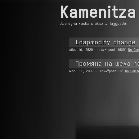
Kamenitza
Още една халба с акъл… Наздраве!
Ldapmodify change
авг. 16, 2020 — rev="post-1080"
No Co
Промяна на шела п
мар. 11, 2009 — rev="post-18"
No Comm