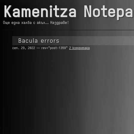
Kamenitza Notepa
Още една халба с акъл… Наздраве!
Bacula errors
сеп. 29, 2022 — rev="post-1359"
2 коментара