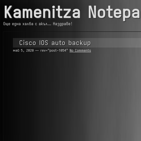
Kamenitza Notepa
Още една халба с акъл… Наздраве!
Cisco IOS auto backup
май 5, 2020 — rev="post-1054"
No Comments