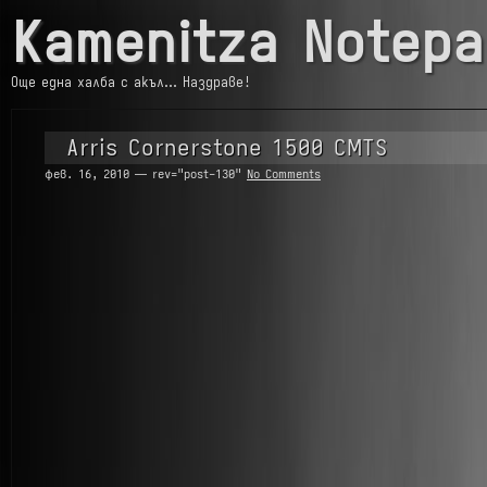
Kamenitza Notepa
Още една халба с акъл… Наздраве!
Arris Cornerstone 1500 CMTS
фев. 16, 2010 — rev="post-130"
No Comments