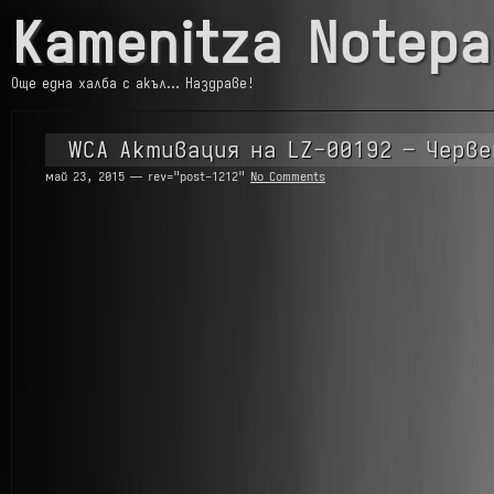
Kamenitza Notepa
Още една халба с акъл… Наздраве!
WCA Активация на LZ-00192 – Черве
май 23, 2015 — rev="post-1212"
No Comments