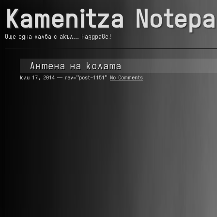
Kamenitza Notepa
Още една халба с акъл… Наздраве!
Антена на колата
юли 17, 2014 — rev="post-1151"
No Comments