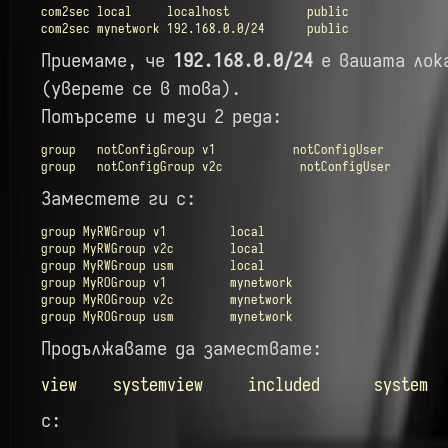
com2sec local     localhost           public

com2sec mynetwork 192.168.0.0/24      public
Приемаме, че
192.168.0.0/24
е вашата лок
(уверете се в това).
Потърсете и тези 2 реда:
group   notConfigGroup v1           notConfigUser

group   notConfigGroup v2c           notConfigUser
Заместете ги с:
group MyRWGroup v1         local

group MyRWGroup v2c        local

group MyRWGroup usm        local

group MyROGroup v1         mynetwork

group MyROGroup v2c        mynetwork

group MyROGroup usm        mynetwork
Продължавате да замествате:
view systemview included system
с: