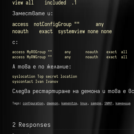
view all included 
Замествате и:
access notConfigGroup "" any
noauth exact systemview none none
с:
access MyROGroup ""      any       noauth    exact  all   
access MyRWGroup ""      any       noauth    exact  all   
А това е по желание:
syslocation Top secret location

syscontact Ivan Ivanov
Следва рестартиране на демона и това е в
Tags:
configuration
,
daemon
,
kamenitza
,
linux
,
sample
,
SNMP
,
каменица
2 Responses