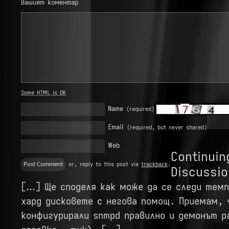
Вашият коментар
Some HTML is OK
Name
(required)
Email
(required, but never shared)
Web
Continuin
or, reply to this post via
trackback
.
Discussio
[…] Ще споделя как може да се следи тем
хард дисковете с негова помощ. Приемам, 
конфигурирали snmpd правилно и демонът р