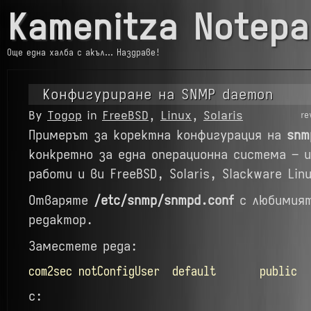
Kamenitza Notepa
Още една халба с акъл… Наздраве!
Конфигуриране на SNMP daemon
By
Тодор
in
FreeBSD
,
Linux
,
Solaris
re
Примерът за коректна конфигурация на
sn
конкретно за една операционна система – 
работи и ви FreeBSD, Solaris, Slackware Lin
Отваряте
/etc/snmp/snmpd.conf
с любимият
редактор.
Заместете реда:
com2sec notConfigUser default public
с: